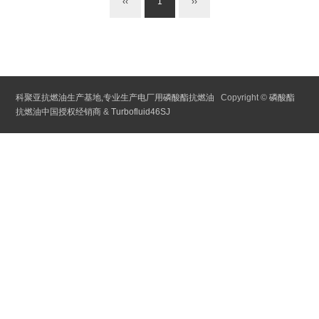
‹‹
1
››
科聚亚抗燃油生产基地,专业生产电厂用磷酸酯抗燃油
Copyright ©
磷酸酯
抗燃油中国授权经销商
&
Turbofluid46SJ