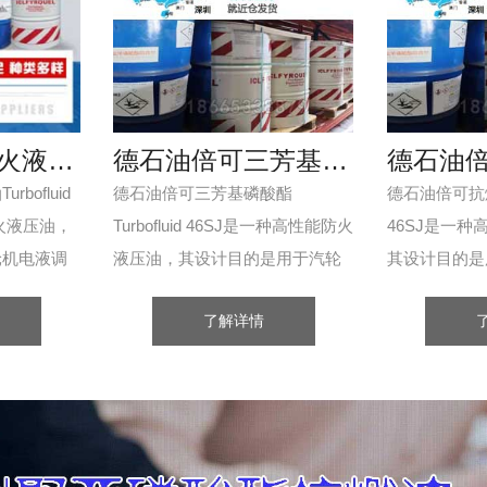
德石油倍可防火液压油Turbofluid 46SJ
德石油倍可三芳基磷酸酯Turbofluid 46SJ
bofluid
德石油倍可三芳基磷酸酯
德石油倍可抗燃液
火液压油，
Turbofluid 46SJ是一种高性能防火
46SJ是一
轮机电液调
液压油，其设计目的是用于汽轮
其设计目的是
用于高精度
机电液调节控制系统，包括应用
节控制系统，
了解详情
德石油倍可
于高精度伺服阀的各种系统...
伺服阀的各种系