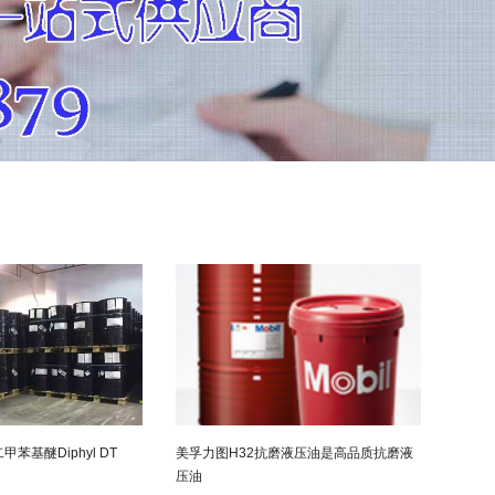
苯基醚Diphyl DT
美孚力图H32抗磨液压油是高品质抗磨液
压油