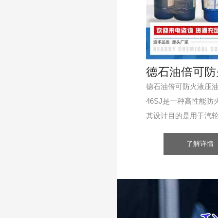
德石油倍可防火液压油Tur
46SJ是一种高性能防
其设计目的是用于汽
节控制系统，包括应
了解详情
伺服阀的各种系统。 
防火液...