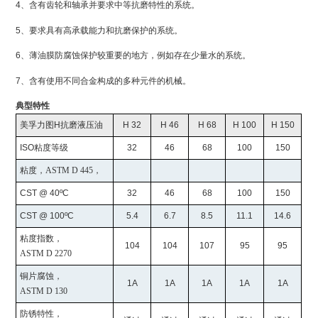
4、含有齿轮和轴承并要求中等抗磨特性的系统。
5、要求具有高承载能力和抗磨保护的系统。
6、薄油膜防腐蚀保护较重要的地方，例如存在少量水的系统。
7、含有使用不同合金构成的多种元件的机械。
典型特性
美孚力图
H
抗磨液压油
H 32
H 46
H 68
H 100
H 150
ISO
粘度等级
32
46
68
100
150
粘度，
ASTM D 445
，
CST @ 40ºC
32
46
68
100
150
CST @ 100ºC
5.4
6.7
8.5
11.1
14.6
粘度指数，
104
104
107
95
95
ASTM D 2270
铜片腐蚀，
1A
1A
1A
1A
1A
ASTM D 130
防锈特性，