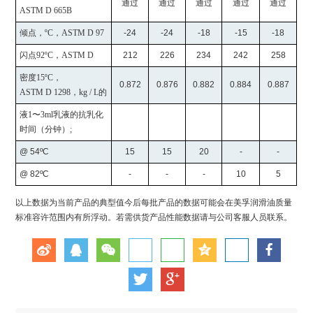
通过
通过
通过
通过
通过
ASTM D 665B
倾点，
ºC
，
ASTM D 97
-24
-24
-18
-15
-18
闪点
92ºC
，
ASTM D
212
226
234
242
258
密度
15ºC
，
0.872
0.876
0.882
0.884
0.887
ASTM D 1298
，
kg / L
的
液
1
〜
3ml
乳液的抗乳化
时间（分钟）
;
@ 54ºC
15
15
20
-
-
@ 82ºC
-
-
-
10
5
以上数据为当前产品的典型值今后每批产品的数据可能会在美孚润滑油质量
标准容许范围内有所浮动。若需供货产品性能数据请与公司客服人员联系。