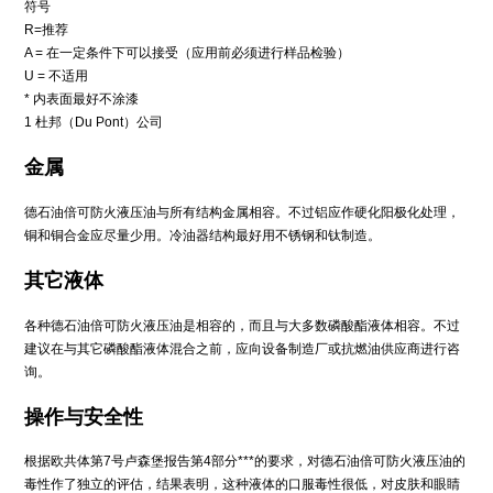
符号
R=推荐
A = 在一定条件下可以接受（应用前必须进行样品检验）
U = 不适用
* 内表面最好不涂漆
1 杜邦（Du Pont）公司
金属
德石油倍可防火液压油与所有结构金属相容。不过铝应作硬化阳极化处理，
铜和铜合金应尽量少用。冷油器结构最好用不锈钢和钛制造。
其它液体
各种德石油倍可防火液压油是相容的，而且与大多数磷酸酯液体相容。不过
建议在与其它磷酸酯液体混合之前，应向设备制造厂或抗燃油供应商进行咨
询。
操作与安全性
根据欧共体第7号卢森堡报告第4部分***的要求，对德石油倍可防火液压油的
毒性作了独立的评估，结果表明，这种液体的口服毒性很低，对皮肤和眼睛