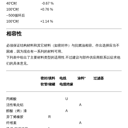
40℃时 -0.67 %
100℃时 +0.76 %
--500循环后
100℃时 +1.14 %
相容性
必须保证结构材料和其它材料（如密封件）与抗燃油相容。作出选择应当不
困难，因为现在有一系列的材料可用。
下列表中给出了主要材料类型的适用性.不过建议与部件供应商联系以征求他
们的具体意见。
密封/填料 电线 涂料* 过滤器
软管/储罐 电缆绝缘
丙烯酸 U
活性氧化铝 A
醇酸（烤）漆 A
异丁烯橡胶 R
纤维素 A