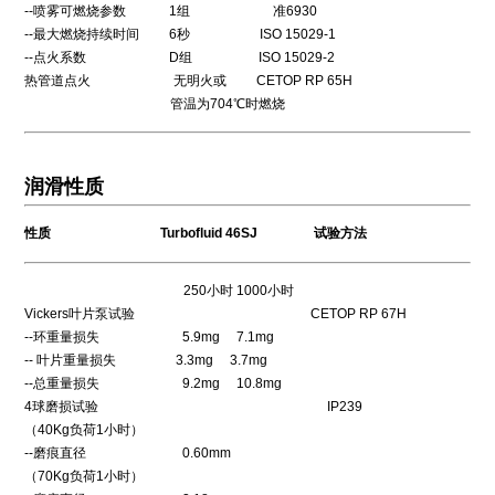
--喷雾可燃烧参数 1组 准6930
--最大燃烧持续时间 6秒 ISO 15029-1
--点火系数 D组 ISO 15029-2
热管道点火 无明火或 CETOP RP 65H
管温为704℃时燃烧
润滑性质
性质 Turbofluid 46SJ 试验方法
250小时 1000小时
Vickers叶片泵试验 CETOP RP 67H
--环重量损失 5.9mg 7.1mg
-- 叶片重量损失 3.3mg 3.7mg
--总重量损失 9.2mg 10.8mg
4球磨损试验 IP239
（40Kg负荷1小时）
--磨痕直径 0.60mm
（70Kg负荷1小时）