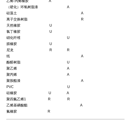
乙烯-丙烯橡胶 A
（硬化）环氧树脂漆 A
硅藻土 A
离子交换树脂 R
天然橡胶 U
氯丁橡胶 U
硝化纤维 U
腈橡胶 U
尼龙 R R
纸 A
酚醛树脂 U
聚乙烯 A
聚丙烯 A
聚胺酯漆 A
PVC U
硅橡胶 U A
聚四氟乙烯1 R R
乙烯基磷酸酯 A
氟橡胶 R