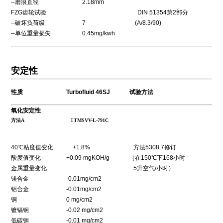
--磨痕直径 2.18mm
FZG齿轮试验 DIN 51354第2部分
--破坏负荷级 7 (A/8.3/90)
--单位重量损失 0.45mg/kwh
安定性
性质 Turbofluid 46SJ 试验方法
氧化安定性
方法A
TMSVV-L-791C
40℃粘度值变化 +1.8% 方法5308.7修订
酸度值变化 +0.09 mgKOH/g （在150℃下168小时
金属重量变化 5升空气/小时）
镁合金 -0.01mg/cm2
铝合金 -0.01mg/cm2
铜 0 mg/cm2
镀镉钢 -0.02 mg/cm2
低碳钢 -0.01 mg/cm2