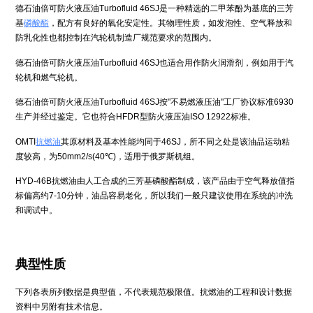
德石油倍可防火液压油Turbofluid 46SJ是一种精选的二甲苯酚为基底的三芳
基
磷酸酯
，配方有良好的氧化安定性。其物理性质，如发泡性、空气释放和
防乳化性也都控制在汽轮机制造厂规范要求的范围内。
德石油倍可防火液压油Turbofluid 46SJ也适合用作防火润滑剂，例如用于汽
轮机和燃气轮机。
德石油倍可防火液压油Turbofluid 46SJ按"不易燃液压油"工厂协议标准6930
生产并经过鉴定。它也符合HFDR型防火液压油ISO 12922标准。
OMTI
抗燃油
其原材料及基本性能均同于46SJ，所不同之处是该油品运动粘
度较高，为50mm2/s(40℃)，适用于俄罗斯机组。
HYD-46B抗燃油由人工合成的三芳基磷酸酯制成，该产品由于空气释放值指
标偏高约7-10分钟，油品容易老化，所以我们一般只建议使用在系统的冲洗
和调试中。
典型性质
下列各表所列数据是典型值，不代表规范极限值。抗燃油的工程和设计数据
资料中另附有技术信息。