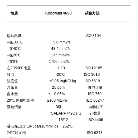
性质 Turbofluid 46SJ 试验方法
运动粘度 ISO 3104
--在100℃ 5.0 mm2/s
--在40℃ 43.4 mm2/s
--在20℃ 175 mm2/s
--在0℃ 1700 mm2/s
在20/20℃比重 1.13 ISO 12185
倾点 -20℃ ISO 3016
酸度值 ≤0.05 mgKOH/g ISO 6619
含氯量 25 ppm 微电计量
含水量 ≤ 0.06% ISO 760
20℃ 体积电阻率 ≥100 MΩ-m IEC 60247
微粒污染 3级 自动粒子
（SAEARP749D）1 计数器
15/12 ISO 4406
沸点在13.3*10-3bar(10mmHg) 262℃
24℃时发泡 ISO 6247