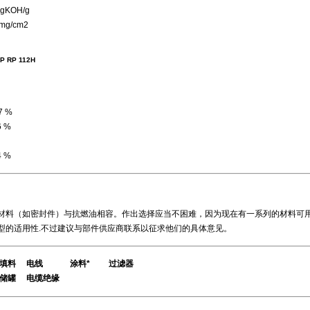
OH/g
/cm2
 112H
 %
 %
 %
料（如密封件）与抗燃油相容。作出选择应当不困难，因为现在有一系列的材料可
型的适用性.不过建议与部件供应商联系以征求他们的具体意见。
/填料 电线 涂料* 过滤器
电缆绝缘