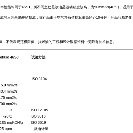
本性能均同于46SJ，所不同之处是该油品运动粘度较高，为50mm2/s(40℃)，适用
工合成的三芳基磷酸酯制成，该产品由于空气释放值指标偏高约7-10分钟，油品容易老
，不代表规范极限值。抗燃油的工程和设计数据资料中另附有技术信息。
id 46SJ 试验方法
SO 3104
mm2/s
mm2/s
mm2/s
mm2/s
.13 ISO 12185
 ISO 3016
KOH/g ISO 6619
ppm 微电计量