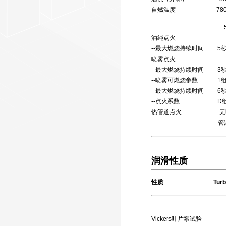
自燃温度 780℃
575℃ AS
油绳点火 IS
--最大燃烧持续时间 5
喷雾点火
--最大燃烧持续时间
--喷雾可燃烧参数 
--最大燃烧持续时间 6秒
--点火系数 D组 I
热管道点火 无明火或 
管温为704
润滑性质
性质 Turbofl
250小时 
Vickers叶片泵