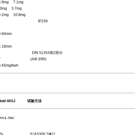
g 7.1mg
g 3.7mg
g 10.8mg
验 IP239
0mm
8mm
DIN 51354第2部分
 (A/8.3/90)
mg/kwh
id 46SJ 试验方法
791C
.8% 方法5308.7修订