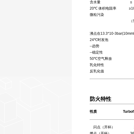
含水量 ≤ 0.0
20℃ 体积电阻率 ≥10
微粒污染 
（SAEARP7
15/12 
沸点在13.3*10-3bar(10m
24℃时发泡 
--趋势 30
--稳定性 0
50℃空气释放 1
乳化特性 1分钟
反乳化值 16
防火特性
性质 Turboflui
闪点（开杯） 270
燃点（开杯） 368