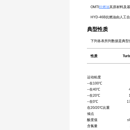
OMTI
抗燃油
其原材料及基
HYD-46B抗燃油由人
典型性质
下列各表所列数据是典型值
性质 Turboflu
运动粘度 I
--在100℃ 5.0 
--在40℃ 43.4 
--在20℃ 175 
--在0℃ 1700 
在20/20℃比重 1
倾点 -20℃
酸度值 ≤0.05 mg
含氯量 25 