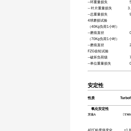
--环重量损失 5.9m
-- 叶片重量损失 3.3m
--总重量损失 9.2m
4球磨损试
（40Kg负荷1小时）
--磨痕直径 0.6
（70Kg负荷1小时）
--磨痕直径 2.1
FZG齿轮试验 
--破坏负荷级 7
--单位重量损失 0.45
安定性
性质 Turboflu
氧化安定性
方法A
TMSVV-L-
40℃粘度值变化 +1