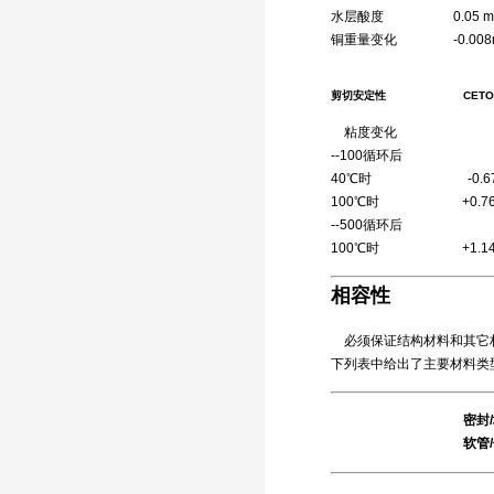
水层酸度 0.05 mgK
铜重量变化 -0.008mg
剪切安定性 CETOP RP
粘度变化
--100循环后
40℃时 -0.67
100℃时 +0.76
--500循环后
100℃时 +1.14
相容性
必须保证结构材料和其它材
下列表中给出了主要材料类
密封
软管/储罐 