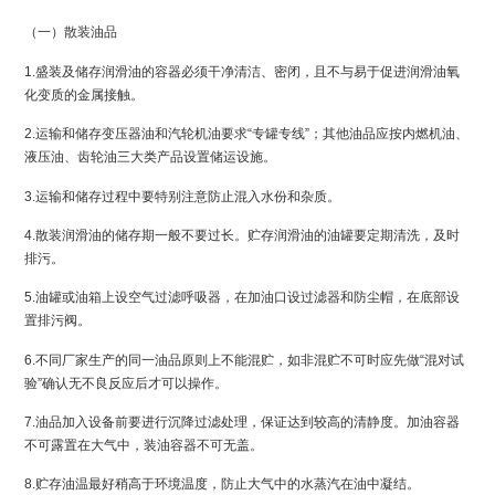
（一）散装油品
1.盛装及储存润滑油的容器必须干净清洁、密闭，且不与易于促进润滑油氧
化变质的金属接触。
2.运输和储存变压器油和汽轮机油要求“专罐专线”；其他油品应按内燃机油、
液压油、齿轮油三大类产品设置储运设施。
3.运输和储存过程中要特别注意防止混入水份和杂质。
4.散装润滑油的储存期一般不要过长。贮存润滑油的油罐要定期清洗，及时
排污。
5.油罐或油箱上设空气过滤呼吸器，在加油口设过滤器和防尘帽，在底部设
置排污阀。
6.不同厂家生产的同一油品原则上不能混贮，如非混贮不可时应先做“混对试
验”确认无不良反应后才可以操作。
7.油品加入设备前要进行沉降过滤处理，保证达到较高的清静度。加油容器
不可露置在大气中，装油容器不可无盖。
8.贮存油温最好稍高于环境温度，防止大气中的水蒸汽在油中凝结。