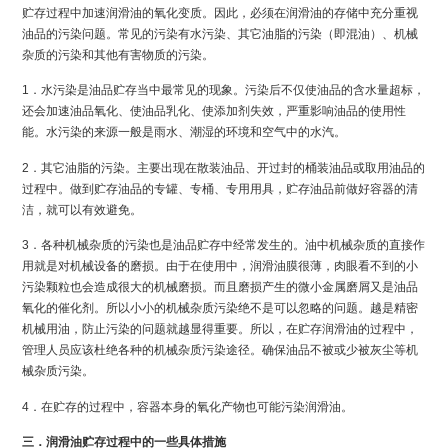
贮存过程中加速润滑油的氧化变质。因此，必须在润滑油的存储中充分重视
油品的污染问题。常见的污染有水污染、其它油脂的污染（即混油）、机械
杂质的污染和其他有害物质的污染。
1．水污染是油品贮存当中最常见的现象。污染后不仅使油品的含水量超标，
还会加速油品氧化、使油品乳化、使添加剂失效，严重影响油品的使用性
能。水污染的来源一般是雨水、潮湿的环境和空气中的水汽。
2．其它油脂的污染。主要出现在散装油品、开过封的桶装油品或取用油品的
过程中。做到贮存油品的专罐、专桶、专用用具，贮存油品前做好容器的清
洁，就可以有效避免。
3．各种机械杂质的污染也是油品贮存中经常发生的。油中机械杂质的直接作
用就是对机械设备的磨损。由于在使用中，润滑油膜很薄，肉眼看不到的小
污染颗粒也会造成很大的机械磨损。而且磨损产生的微小金属磨屑又是油品
氧化的催化剂。所以小小的机械杂质污染绝不是可以忽略的问题。越是精密
机械用油，防止污染的问题就越显得重要。所以，在贮存润滑油的过程中，
管理人员应该杜绝各种的机械杂质污染途径。确保油品不被或少被灰尘等机
械杂质污染。
4．在贮存的过程中，容器本身的氧化产物也可能污染润滑油。
三．润滑油贮存过程中的一些具体措施