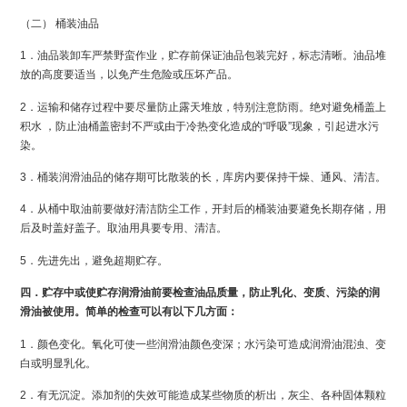
（二） 桶装油品
1．油品装卸车严禁野蛮作业，贮存前保证油品包装完好，标志清晰。油品堆
放的高度要适当，以免产生危险或压坏产品。
2．运输和储存过程中要尽量防止露天堆放，特别注意防雨。绝对避免桶盖上
积水 ，防止油桶盖密封不严或由于冷热变化造成的“呼吸”现象，引起进水污
染。
3．桶装润滑油品的储存期可比散装的长，库房内要保持干燥、通风、清洁。
4．从桶中取油前要做好清洁防尘工作，开封后的桶装油要避免长期存储，用
后及时盖好盖子。取油用具要专用、清洁。
5．先进先出，避免超期贮存。
四．贮存中或使贮存润滑油前要检查油品质量，防止乳化、变质、污染的润
滑油被使用。简单的检查可以有以下几方面：
1．颜色变化。氧化可使一些润滑油颜色变深；水污染可造成润滑油混浊、变
白或明显乳化。
2．有无沉淀。添加剂的失效可能造成某些物质的析出，灰尘、各种固体颗粒