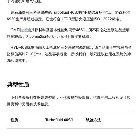
于汽轮机和燃气轮机。
德石油倍可三芳基磷酸酯Turbofluid 46SJ按"不易燃液压油"工厂协议标准
6930生产并经过鉴定。它也符合HFDR型防火液压油ISO 12922标准。
OMTI
抗燃油
其原材料及基本性能均同于46SJ，所不同之处是该油品运动
粘度较高，为50mm2/s(40℃)，适用于俄罗斯机组。
HYD-46B抗燃油由人工合成的三芳基磷酸酯制成，该产品由于空气释放值
指标偏高约7-10分钟，油品容易老化，所以我们一般只建议使用在系统的冲
洗和调试中。
典型性质
下列各表所列数据是典型值，不代表规范极限值。抗燃油的工程和设计数
据资料中另附有技术信息。
性质 Turbofluid 46SJ 试验方法