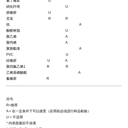
氯丁橡胶 U
硝化纤维 U
腈橡胶 U
尼龙 R R
纸 A
酚醛树脂 U
聚乙烯 A
聚丙烯 A
聚胺酯漆 A
PVC U
硅橡胶 U A
聚四氟乙烯1 R R
乙烯基磷酸酯 A
氟橡胶 R
符号
R=推荐
A = 在一定条件下可以接受（应用前必须进行样品检验）
U = 不适用
* 内表面最好不涂漆