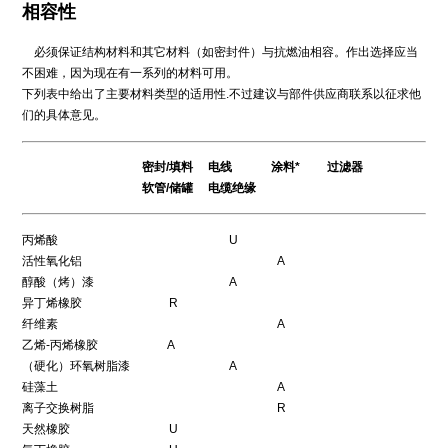
相容性
必须保证结构材料和其它材料（如密封件）与抗燃油相容。作出选择应当
不困难，因为现在有一系列的材料可用。
下列表中给出了主要材料类型的适用性.不过建议与部件供应商联系以征求他
们的具体意见。
密封/填料 电线 涂料* 过滤器
软管/储罐 电缆绝缘
丙烯酸 U
活性氧化铝 A
醇酸（烤）漆 A
异丁烯橡胶 R
纤维素 A
乙烯-丙烯橡胶 A
（硬化）环氧树脂漆 A
硅藻土 A
离子交换树脂 R
天然橡胶 U