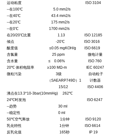
运动粘度 ISO 3104
--在100℃ 5.0 mm2/s
--在40℃ 43.4 mm2/s
--在20℃ 175 mm2/s
--在0℃ 1700 mm2/s
在20/20℃比重 1.13 ISO 12185
倾点 -20℃ ISO 3016
酸度值 ≤0.05 mgKOH/g ISO 6619
含氯量 25 ppm 微电计量
含水量 ≤ 0.06% ISO 760
20℃ 体积电阻率 ≥100 MΩ-m IEC 60247
微粒污染 3级 自动粒子
（SAEARP749D）1 计数器
15/12 ISO 4406
沸点在13.3*10-3bar(10mmHg) 262℃
24℃时发泡 ISO 6247
--趋势 30 ml
--稳定性 0 ml
50℃空气释放 1分钟 ISO 9120
乳化特性 1分钟 ISO 6614
反乳化值 165秒 IP 19