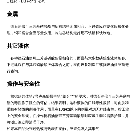
1 杜邦（Du Pont）公司
金属
德石油倍可三芳基磷酸酯与所有结构金属相容。不过铝应作硬化阳极化处
理，铜和铜合金应尽量少用。冷油器结构最好用不锈钢和钛制造。
其它液体
各种德石油倍可三芳基磷酸酯是相容的，而且与大多数磷酸酯液体相容。
不过建议在与其它磷酸酯液体混合之前，应向设备制造厂或抗燃油供应商进
行咨询。
操作与安全性
根据欧共体第7号卢森堡报告第4部分***的要求，对德石油倍可三芳基磷酸
酯的毒性作了独立的评估，结果表明，这种液体的口服毒性很低，对皮肤和
眼睛有轻微的刺激作用，而且在10g/kg以下的剂量对鸡无神经毒性。按工业
上的安全常规，在操作德石油倍可三芳基磷酸酯时应戴手套和着防护服，并
将溢出液立即清理干净。
如果本产品受到过热或与热表面接触，应避免吸入其烟气。