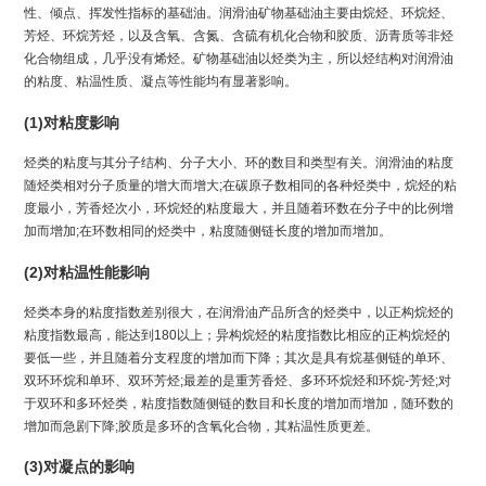
性、倾点、挥发性指标的基础油。润滑油矿物基础油主要由烷烃、环烷烃、
芳烃、环烷芳烃，以及含氧、含氮、含硫有机化合物和胶质、沥青质等非烃
化合物组成，几乎没有烯烃。矿物基础油以烃类为主，所以烃结构对润滑油
的粘度、粘温性质、凝点等性能均有显著影响。
(1)对粘度影响
烃类的粘度与其分子结构、分子大小、环的数目和类型有关。润滑油的粘度
随烃类相对分子质量的增大而增大;在碳原子数相同的各种烃类中，烷烃的粘
度最小，芳香烃次小，环烷烃的粘度最大，并且随着环数在分子中的比例增
加而增加;在环数相同的烃类中，粘度随侧链长度的增加而增加。
(2)对粘温性能影响
烃类本身的粘度指数差别很大，在润滑油产品所含的烃类中，以正构烷烃的
粘度指数最高，能达到180以上；异构烷烃的粘度指数比相应的正构烷烃的
要低一些，并且随着分支程度的增加而下降；其次是具有烷基侧链的单环、
双环环烷和单环、双环芳烃;最差的是重芳香烃、多环环烷烃和环烷-芳烃;对
于双环和多环烃类，粘度指数随侧链的数目和长度的增加而增加，随环数的
增加而急剧下降;胶质是多环的含氧化合物，其粘温性质更差。
(3)对凝点的影响