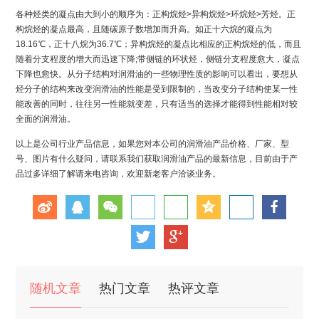
各种烃类的凝点由大到小的顺序为：正构烷烃>异构烷烃>环烷烃>芳烃。正
构烷烃的凝点最高，且随碳原子数增加而升高。如正十六烷的凝点为
18.16℃，正十八烷为36.7℃；异构烷烃的凝点比相应的正构烷烃的低，而且
随着分支程度的增大而迅速下降;带侧链的环状烃，侧链分支程度愈大，凝点
下降也愈快。从分子结构对润滑油的一些物理性质的影响可以看出，要想从
烃分子的结构来改变润滑油的性能是受到限制的，当改变分子结构使某一性
能改善的同时，往往另一性能就变差，只有适当的选择才能得到性能相对较
全面的润滑油。
以上是公司行业产品信息，如果您对本公司的润滑油产品价格、厂家、型
号、图片有什么疑问，请联系我们获取润滑油产品的最新信息，目前由于产
品过多详细了解请来电咨询，欢迎新老客户洽谈业务。
随机文章
热门文章
热评文章